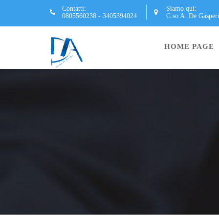
Skip
Contatti:
Siamo qui:
0805560238 - 3405394024
C.so A. De Gasper
to
content
HOME PAGE